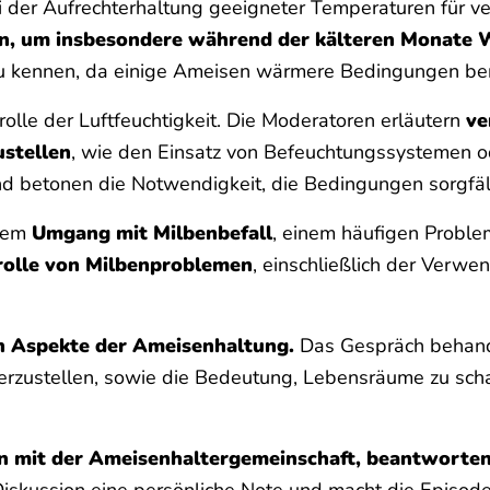
 der Aufrechterhaltung geeigneter Temperaturen für ver
n, um insbesondere während der kälteren Monate 
rt zu kennen, da einige Ameisen wärmere Bedingungen be
rolle der Luftfeuchtigkeit. Die Moderatoren erläutern
ve
ustellen
, wie den Einsatz von Befeuchtungssystemen o
 und betonen die Notwendigkeit, die Bedingungen sorgf
 dem
Umgang mit Milbenbefall
, einem häufigen Proble
trolle von Milbenproblemen
, einschließlich der Verwe
en Aspekte der Ameisenhaltung.
Das Gespräch behande
erzustellen, sowie die Bedeutung, Lebensräume zu sch
n mit der Ameisenhaltergemeinschaft, beantworten
r Diskussion eine persönliche Note und macht die Episode