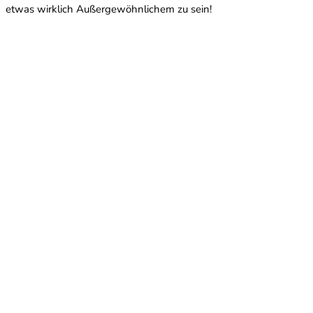
etwas wirklich Außergewöhnlichem zu sein!
Welche Themen werden im Interview mit Camponico
Ants besprochen?
Das Interview behandelt Ameisenhaltungs-Ästhetik,
Wartungsroutinen, die Motivation hinter dem YouTube-