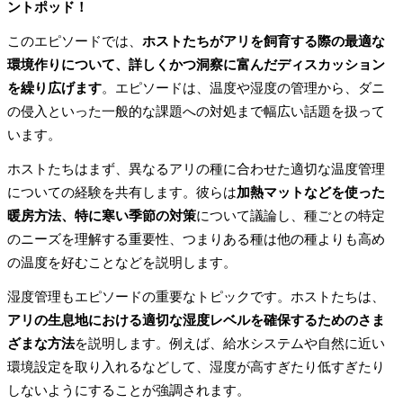
ントポッド！
このエピソードでは、
ホストたちがアリを飼育する際の最適な
環境作りについて、詳しくかつ洞察に富んだディスカッション
を繰り広げます
。エピソードは、温度や湿度の管理から、ダニ
の侵入といった一般的な課題への対処まで幅広い話題を扱って
います。
ホストたちはまず、異なるアリの種に合わせた適切な温度管理
についての経験を共有します。彼らは
加熱マットなどを使った
暖房方法、特に寒い季節の対策
について議論し、種ごとの特定
のニーズを理解する重要性、つまりある種は他の種よりも高め
の温度を好むことなどを説明します。
湿度管理もエピソードの重要なトピックです。ホストたちは、
アリの生息地における適切な湿度レベルを確保するためのさま
ざまな方法
を説明します。例えば、給水システムや自然に近い
環境設定を取り入れるなどして、湿度が高すぎたり低すぎたり
しないようにすることが強調されます。