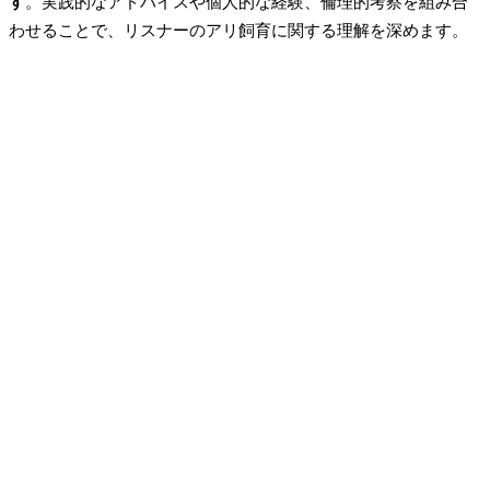
す
。実践的なアドバイスや個人的な経験、倫理的考察を組み合
わせることで、リスナーのアリ飼育に関する理解を深めます。
アリを飼育するのに理想的な温度条件は何ですか？
理想的な温度条件は種によって異なりますが、加熱マットを
使用して寒い月に暖かさを保つことができます。