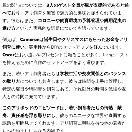
親の関与については、
3人のゲスト全員が親が支援的であると述
べており
、アリ飼育を無害で魅力的な趣味と捉えられていま
す。彼らはまた、
コロニーや飼育環境の予算管理
や
餌用昆虫の
選び方
といった実務的な話題についても語っています。
例えば、
Cameron
は
誕生日やクリスマスにもらったお金をアリ
飼育に使い
、実用性からDIYのセットアップを好んでいます。
Oscar
はお小遣いやプレゼントに頼ることが多く、Lichはコスト
を抑えるために自作のセットアップをよく選びます。
また、若いアリ飼育者たちは
学校生活や交友関係とのバランス
の取り方
についても共有します。彼らは時間を上手に管理し、
特定の曜日や時間帯を飼育にあて、それ以外の時間を勉強や友
人との時間に充てています。
このアリポッドのエピソードは、若い飼育者たちの情熱、献
身、責任感を浮き彫りにし
、彼らのユニークな世界や直面する
課題を垣間見せてくれます。アリ飼育に興味を持つ他の若者た
ちへの励ましにもなる内容です。