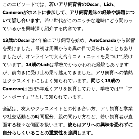
このエピソードでは、
若いアリ飼育者のOscar、Lich、
Cameronがホストに参加して、アリ飼育趣味の経験や課題につ
いて話し合います
。若い世代がこのニッチな趣味にどう関わっ
ているかを興味深く紹介する内容です。
13歳のOscar
は4年前にアリ飼育を始め、
AntsCanada
から影響
を受けました。最初は周囲から奇異の目で見られることもあり
ましたが、オンラインで支え合うコミュニティを見つけて続け
ています。
14歳のLich
は学校でからかわれた経験もあります
が、前向きに受け止め乗り越えてきました。アリ飼育への情熱
はクラスメイトにもよく知られています。
同じく13歳の
Cameron
はほぼ5年近くアリを飼育しており、学校では**「ア
ントボーイ」**として知られています。
会話は、友人やクラスメイトとの付き合い方、アリ飼育と学業
や社交活動との時間配分、親の関わり方など、若い飼育者が直
面する様々な側面を扱います。
彼らはアリへの興味を恐れずに
自分らしくいることの重要性を強調します。