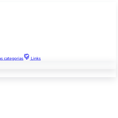
s categorias
Links