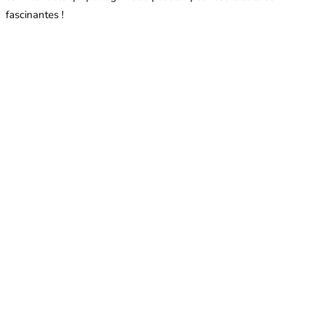
fascinantes !
Que sont les fourmis coupe-feuille ?
Les fourmis coupe-feuille sont un type de fourmi connu
pour leur comportement unique de découpe et de transport