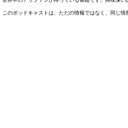
このポッドキャストは、ただの情報ではなく、同じ情
今回のThe Ant Podエピソードの主なトピックは何ですか？
このエピソードは、アリ飼育のビジネス面、特にアリの販売