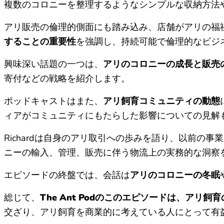
複数のコロニーを整理するようなシンプルな収納方法
アリ販売の倫理的側面にも踏み込み、店舗がアリの福
することの重要性
を強調し、持続可能で倫理的なビジ
興味深い話題の一つは、
アリのコロニーの成長と販売
寄付などの戦略を紹介します。
ポッドキャストはまた、
アリ飼育コミュニティの動態
ィアがコミュニティにもたらした影響についての見解
Richardは自身のアリ取引への歩みを語り、以前の
ニーの輸入、管理、販売に伴う物流上の実務的な洞察
エピソードの終盤では、会話は
アリのコロニーの冬眠
総じて、
The Ant Podのこのエピソードは、ア
交ざり、アリ飼育を商業的に考えている人にとって有