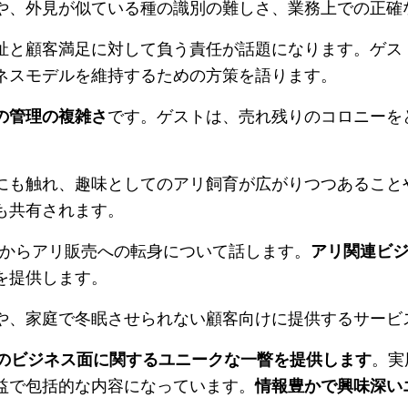
や、外見が似ている種の識別の難しさ、業務上での正確
祉と顧客満足に対して負う責任が話題になります。ゲス
ネスモデルを維持するための方策を語ります。
の管理の複雑さ
です。ゲストは、売れ残りのコロニーを
にも触れ、趣味としてのアリ飼育が広がりつつあること
も共有されます。
事業からアリ販売への転身について話します。
アリ関連ビ
を提供します。
や、家庭で冬眠させられない顧客向けに提供するサービ
リ飼育のビジネス面に関するユニークな一瞥を提供します
。実
益で包括的な内容になっています。
情報豊かで興味深い