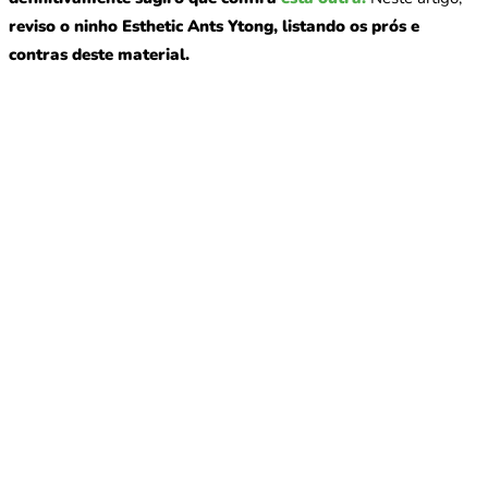
reviso o ninho Esthetic Ants Ytong, listando os prós e
contras deste material.
O que são Sugar Snaps?
Sugar Snaps são líquidos açucarados feitos pela Ant Antics,