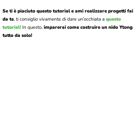
Se ti è piaciuto questo tutorial e ami realizzare progetti fai
da te
, ti consiglio vivamente di dare un’occhiata a
questo
tutorial!
In questo,
imparerai come costruire un nido Ytong
tutto da solo!
Qual è il più grande errore che i principianti fanno nella
cura delle formiche?