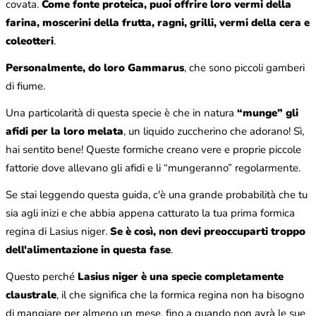
covata.
Come fonte proteica, puoi offrire loro vermi della
farina, moscerini della frutta, ragni, grilli, vermi della cera e
coleotteri
.
Personalmente, do loro Gammarus
, che sono piccoli gamberi
di fiume.
Una particolarità di questa specie è che in natura
“munge” gli
afidi per la loro melata
, un liquido zuccherino che adorano! Sì,
hai sentito bene! Queste formiche creano vere e proprie piccole
fattorie dove allevano gli afidi e li “mungeranno” regolarmente.
Se stai leggendo questa guida, c'è una grande probabilità che tu
sia agli inizi e che abbia appena catturato la tua prima formica
regina di Lasius niger.
Se è così, non devi preoccuparti troppo
dell'alimentazione in questa fase
.
Questo perché
Lasius niger è una specie completamente
claustrale
, il che significa che la formica regina non ha bisogno
di mangiare per almeno un mese, fino a quando non avrà le sue